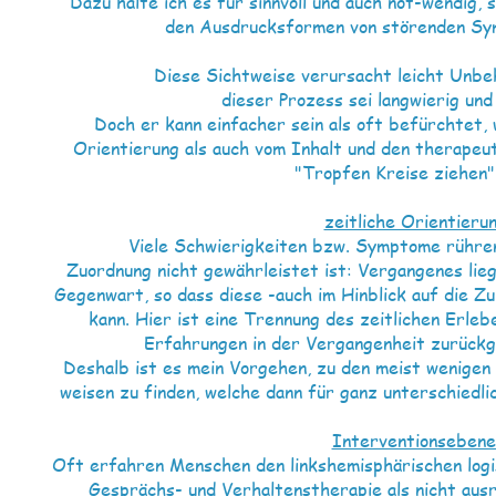
Dazu halte ich es für sinnvoll und auch not-wendig, 
den Ausdrucksformen von störenden S
Diese Sichtweise verursacht leicht Unbeh
dieser Prozess sei langwierig un
Doch er kann einfacher sein als oft befürchtet, 
Orientierung als auch vom Inhalt und den therapeu
"Tropfen Kreise ziehen"
zeitliche Orientierun
Viele Schwierigkeiten bzw. Symptome rühren 
Zuordnung nicht gewährleistet ist: Vergangenes lie
Gegenwart, so dass diese -auch im Hinblick auf die Z
kann. Hier ist eine Trennung des zeitlichen Erlebe
Erfahrungen in der Vergangenheit zurück
Deshalb ist es mein Vorgehen, zu den meist wenigen
weisen zu finden, welche dann für ganz unterschiedl
Interventionsebene
Oft erfahren Menschen den linkshemisphärischen log
Gesprächs- und Verhaltenstherapie als nicht aus