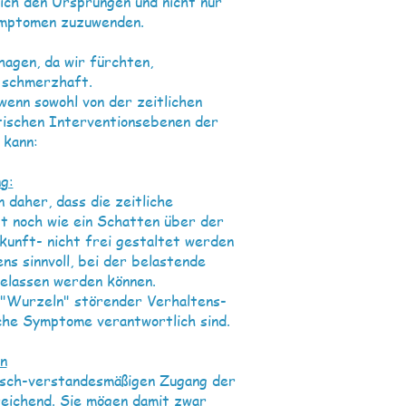
sich den Ursprüngen und nicht nur
ymptomen zuzuwenden.
agen, da wir fürchten,
d schmerzhaft.
wenn sowohl von der zeitlichen
tischen Interventionsebenen der
 kann:
g:
daher, dass die zeitliche
gt noch wie ein Schatten über der
ukunft- nicht frei gestaltet werden
ns sinnvoll, bei der belastende
gelassen werden können.
 "Wurzeln" störender Verhaltens-
iche Symptome verantwortlich sind.
n
isch-verstandesmäßigen Zugang der
reichend. Sie mögen damit zwar